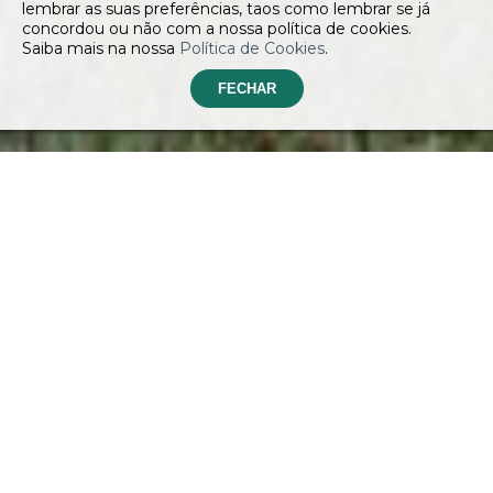
lembrar as suas preferências, taos como lembrar se já
concordou ou não com a nossa política de cookies.
Saiba mais na nossa
Política de Cookies
.
P
a
z
,
l
u
z
e
n
a
t
u
r
e
z
a
e
m
p
e
r
f
e
i
t
a
h
a
r
m
o
n
i
a
!
Na Quintinha da Cachadinha o tempo corre devagar.
A exposição solar privilegiada, o sossego envolvente e o
verde que abraça todo o espaço tornam este local um
refúgio perfeito para desligar do dia a dia.