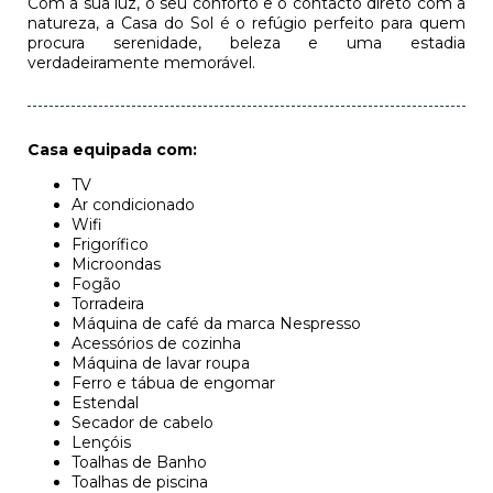
Com a sua luz, o seu conforto e o contacto direto com a
natureza, a Casa do Sol é o refúgio perfeito para quem
procura serenidade, beleza e uma estadia
verdadeiramente memorável.
Casa equipada com:
TV
Ar condicionado
Wifi
Frigorífico
Microondas
Fogão
Torradeira
Máquina de café da marca Nespresso
Acessórios de cozinha
Máquina de lavar roupa
Ferro e tábua de engomar
Estendal
Secador de cabelo
Lençóis
Toalhas de Banho
Toalhas de piscina