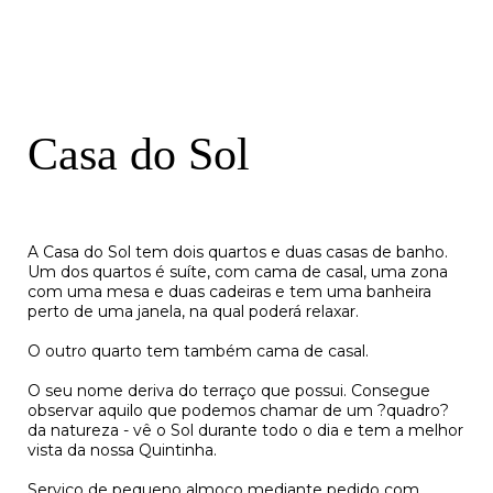
C
a
s
a
d
o
S
o
l
A Casa do Sol tem dois quartos e duas casas de banho.
Um dos quartos é suíte, com cama de casal, uma zona
com uma mesa e duas cadeiras e tem uma banheira
perto de uma janela, na qual poderá relaxar.
O outro quarto tem também cama de casal.
O seu nome deriva do terraço que possui. Consegue
observar aquilo que podemos chamar de um ?quadro?
da natureza - vê o Sol durante todo o dia e tem a melhor
vista da nossa Quintinha.
Serviço de pequeno almoço mediante pedido com